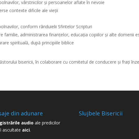
, bolnavilor, vârstnicilor și persoanelor aflate în nevoie
rse contexte dificile ale vieții
navilor, conform rânduielii Sfintelor Scripturi
e familie, administrarea finanțelor, educația copiilor și alte domenii ese
are spirituală, după principiile biblice
ului bisericii, în colaborare cu comitetul de conducere și frați înzest
aje din adunare
Slujbele Bisericii
gistrările audio
ale predicilor
fi ascultate
aici
.