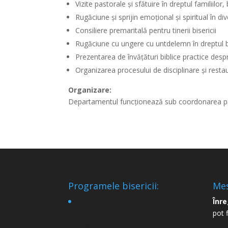
Vizite pastorale și sfătuire în dreptul familiilor
Rugăciune și sprijin emoțional și spiritual în dive
Consiliere premaritală pentru tinerii bisericii
Rugăciune cu ungere cu untdelemn în dreptul bol
Prezentarea de învățături biblice practice despr
Organizarea procesului de disciplinare și restaur
Organizare:
Departamentul funcționează sub coordonarea păstor
Programele bisericii:
Mes
Înre
9
pot 
Aug