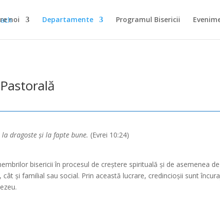
re noi
Departamente
Programul Bisericii
Evenim
Pastorală
la dragoste și la fapte bune.
(Evrei 10:24)
embrilor bisericii în procesul de creștere spirituală și de asemenea de 
t și familial sau social. Prin această lucrare, credincioșii sunt încuraja
nezeu.