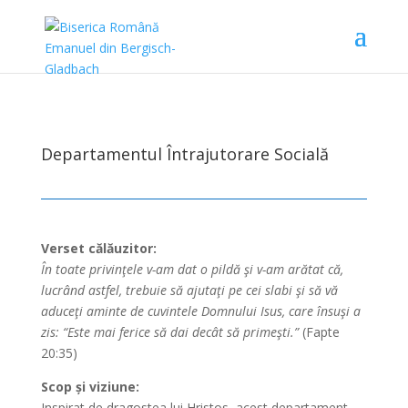
Departamentul Întrajutorare Socială
Verset călăuzitor:
În toate privinţele v-am dat o pildă şi v-am arătat că,
lucrând astfel, trebuie să ajutaţi pe cei slabi şi să vă
aduceţi aminte de cuvintele Domnului Isus, care însuşi a
zis: “Este mai ferice să dai decât să primeşti.”
(Fapte
20:35)
Scop și viziune:
Inspirat de dragostea lui Hristos, acest departament