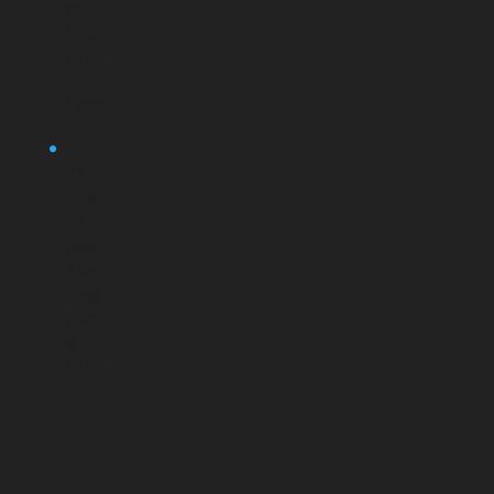
ciu
Divin
16:00
-
18:30
21
Aug
26 -
Sear
ă de
rugă
ciun
e
19:00
-
21:00