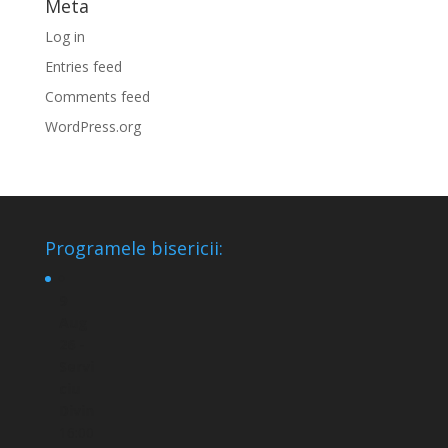
Meta
Log in
Entries feed
Comments feed
WordPress.org
Programele bisericii:
9
Aug
26 -
Servi
ciu
Divin
16:00