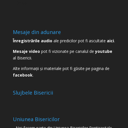
21:00
Mesaje din adunare
Înregistrările audio
ale predicilor pot fi ascultate
aici
.
Mesaje video
pot fi vizionate pe canalul de
youtube
al Bisericii.
Alte informații și materiale pot fi găsite pe pagina de
facebook
.
Slujbele Bisericii
Uniunea Bisericilor
Noi facem parte din Uniunea Bisericilor Penticostale