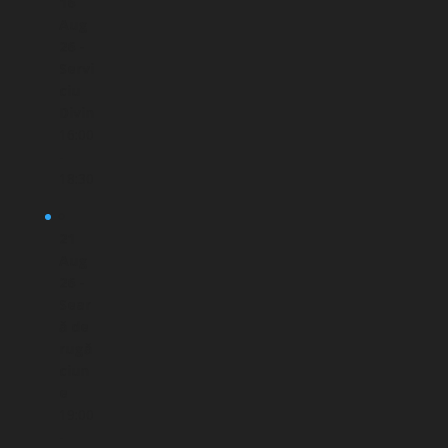
16
Aug
26 -
Servi
ciu
Divin
16:00
-
18:30
21
Aug
26 -
Sear
ă de
rugă
ciun
e
19:00
-