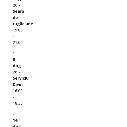
26 -
Seară
de
rugăciune
19:00
-
21:00
9
Aug
26 -
Serviciu
Divin
16:00
-
18:30
14
Aug