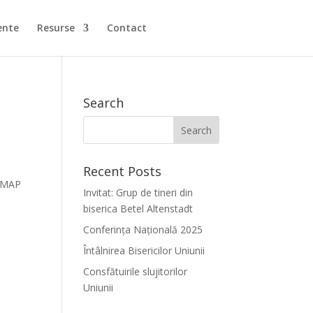
ente
Resurse
Contact
Search
Recent Posts
NMAP
Invitat: Grup de tineri din
biserica Betel Altenstadt
Conferința Națională 2025
Întâlnirea Bisericilor Uniunii
Consfătuirile slujitorilor
Uniunii