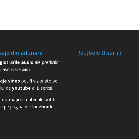
aje din adunare
Slujbele Bisericii
gistrările audio
ale predicilor
fi ascultate
aici
.
aje video
pot fi vizionate pe
lul de
youtube
al Bisericii.
informații și materiale pot fi
te pe pagina de
facebook
.