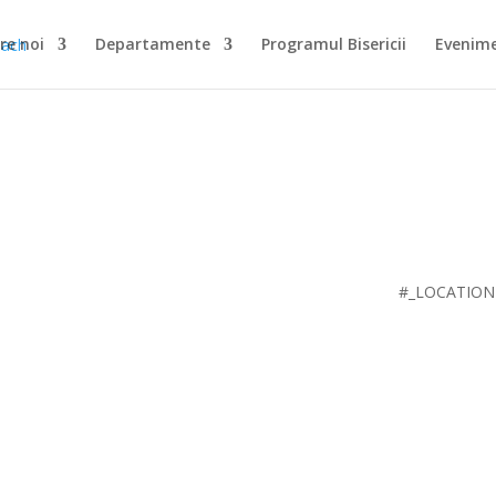
re noi
Departamente
Programul Bisericii
Evenim
#_LOCATIO