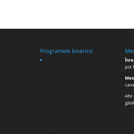
Programele bisericii:
Mes
Înre
7
pot 
Aug
Mes
26 -
cana
Sear
ă de
Alte 
rugă
găsi
ciun
e
19:00
-
21:00