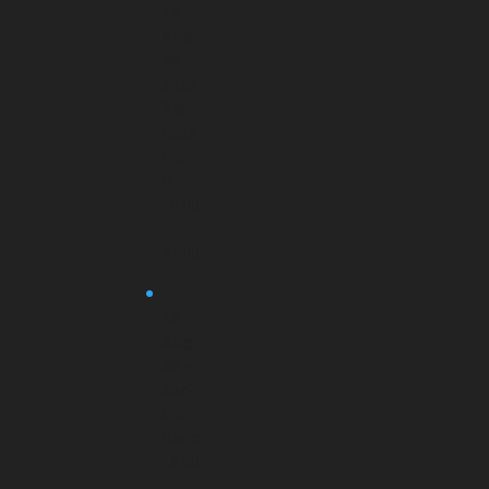
14
Aug
26 -
Sear
ă de
rugă
ciun
e
19:00
-
21:00
16
Aug
26 -
Servi
ciu
Divin
16:00
-