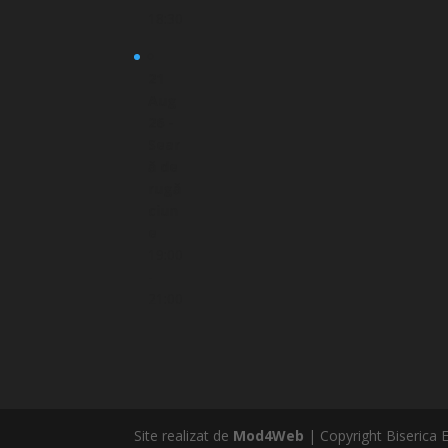
18:30
21
Aug
26 -
Sear
ă de
rugă
ciun
e
19:00
-
21:00
Site realizat de
Mod4Web
| Copyright Biserica