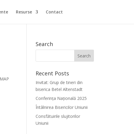
ente
Resurse
Contact
Search
Recent Posts
NMAP
Invitat: Grup de tineri din
biserica Betel Altenstadt
Conferința Națională 2025
Întâlnirea Bisericilor Uniunii
Consfătuirile slujitorilor
Uniunii