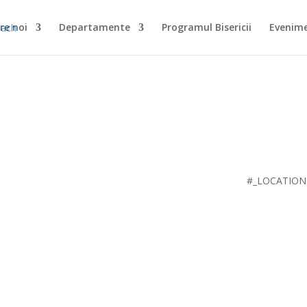
re noi
Departamente
Programul Bisericii
Evenim
#_LOCATIO