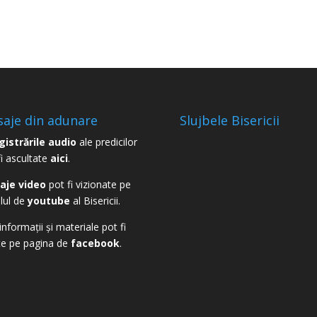
aje din adunare
Slujbele Bisericii
gistrările audio
ale predicilor
fi ascultate
aici
.
aje video
pot fi vizionate pe
lul de
youtube
al Bisericii.
informații și materiale pot fi
te pe pagina de
facebook
.