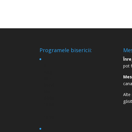
Programele bisericii:
Mes
Înre
9
pot 
Aug
Mes
26 -
cana
Servi
ciu
Alte 
Divin
găsi
16:00
-
18:30