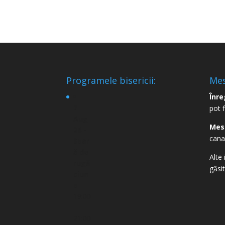
Programele bisericii:
Mes
Înre
7
pot 
Aug
Mes
26 -
cana
Sear
ă de
Alte 
rugă
găsi
ciun
e
19:00
-
21:00