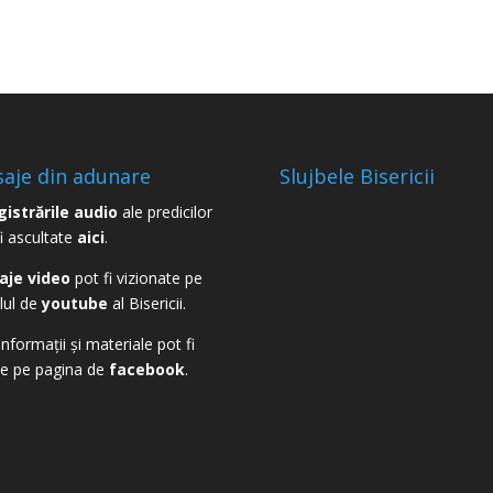
aje din adunare
Slujbele Bisericii
gistrările audio
ale predicilor
fi ascultate
aici
.
aje video
pot fi vizionate pe
lul de
youtube
al Bisericii.
informații și materiale pot fi
te pe pagina de
facebook
.