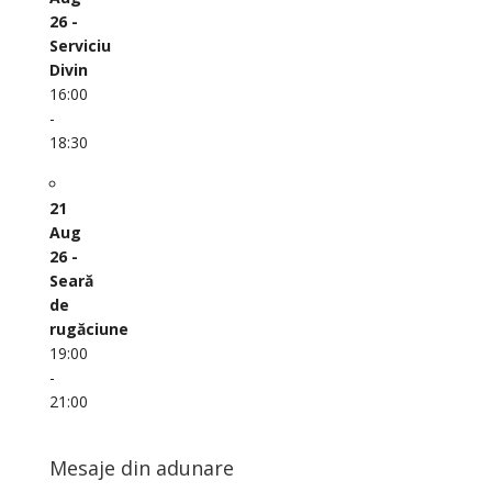
26 -
Serviciu
Divin
16:00
-
18:30
21
Aug
26 -
Seară
de
rugăciune
19:00
-
21:00
Mesaje din adunare