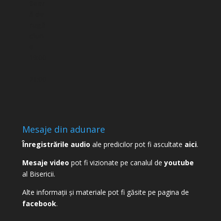
Sear
ă de
rugă
ciun
e
19:00
-
21:00
Mesaje din adunare
Înregistrările audio
ale predicilor pot fi ascultate
aici
.
Mesaje video
pot fi vizionate pe canalul de
youtube
al Bisericii.
Alte informații și materiale pot fi găsite pe pagina de
facebook
.